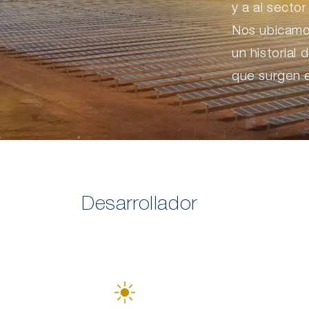
y a al sector
Nos ubicamos
un historial
que surgen e
Desarrollador