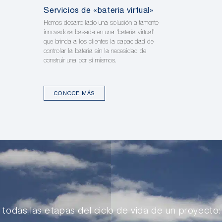
Servicios de «bateria virtual»
Hemos desarrollado una solución altamente
innovadora basada en una ‘batería virtual’
que brinda a los clientes la capacidad de
controlar la batería sin la necesidad de
construir una por sí mismos.
CONOCE MÁS
 todas las etapas del ciclo de vida de un proyecto