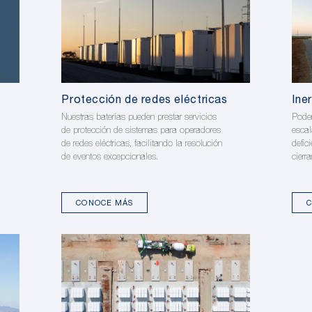
Protección de redes eléctricas
Iner
Nuestras baterías pueden prestar servicios
Podem
de protección de sistemas para operadores
escal
de redes eléctricas, facilitando la resolución
defic
de eventos excepcionales.
cierr
CONOCE MÁS