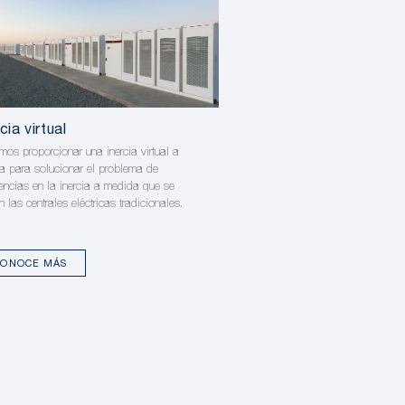
cia virtual
os proporcionar una inercia virtual a
a para solucionar el problema de
iencias en la inercia a medida que se
an las centrales eléctricas tradicionales.
CONOCE MÁS