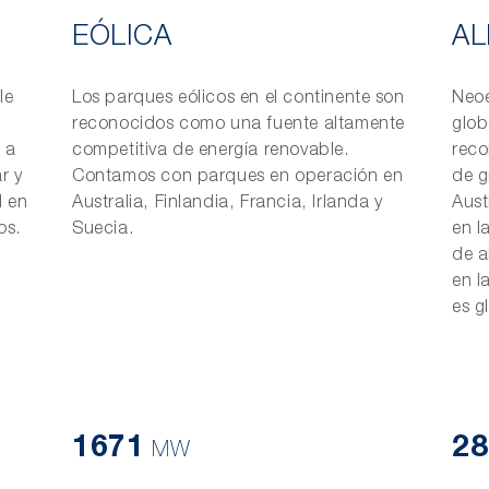
EÓLICA
AL
le
Los parques eólicos en el continente son
Neoe
reconocidos como una fuente altamente
glob
 a
competitiva de energía renovable.
reco
r y
Contamos con parques en operación en
de g
d en
Australia, Finlandia, Francia, Irlanda y
Aust
os.
Suecia.
en l
de a
en l
es g
1671
28
MW