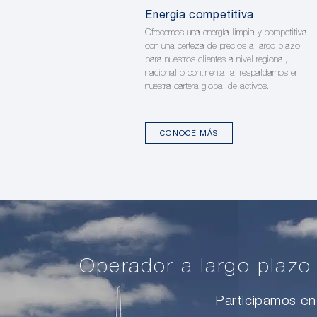
Energia competitiva
Ofrecemos una energía limpia y competitiva
con una certeza de precios a largo plazo
para nuestros clientes a nivel regional,
nacional o continental al respaldarnos en
nuestra cartera global de activos.
CONOCE MÁS
Operador a largo plazo
Participamos en