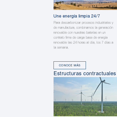
Une energía limpia 24/7
Para descarbonizar procesos industriales y
de manufactura, combinamos la generación
renovable con nuestras baterías en un
contrato firme de carga base de energía
renovable las 24 horas al día, los 7 días a
la semana.
CONOCE MÁS
Estructuras contractuales