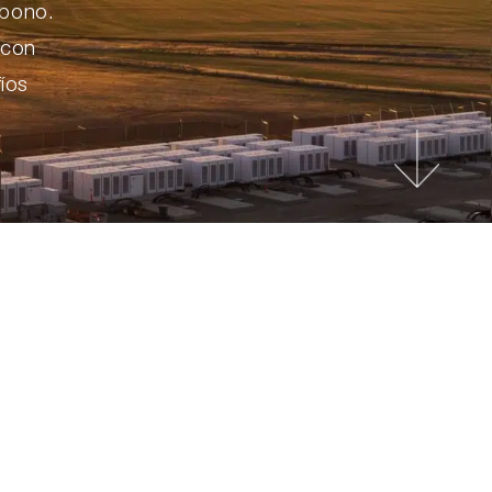
rbono.
 con
fíos