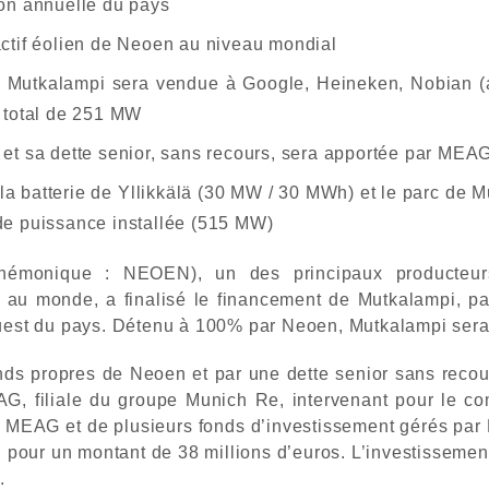
ion annuelle du pays
actif éolien de Neoen au niveau mondial
par Mutkalampi sera vendue à Google, Heineken, Nobian (
n total de 251 MW
et sa dette senior, sans recours, sera apportée par MEAG
la batterie de Yllikkälä (30 MW / 30 MWh) et le parc de 
de puissance installée (515 MW)
monique : NEOEN), un des principaux producteurs 
 au monde, a finalisé le financement de Mutkalampi, p
ouest du pays. Détenu à 100% par Neoen, Mutkalampi sera 
onds propres de Neoen et par une dette senior sans recou
AG, filiale du groupe Munich Re, intervenant pour le 
ia MEAG et de plusieurs fonds d’investissement gérés pa
our un montant de 38 millions d’euros. L’investissement 
.