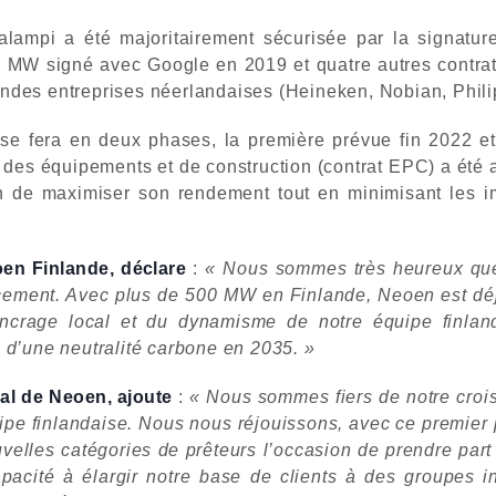
kalampi a été majoritairement sécurisée par la signat
 MW signé avec Google en 2019 et quatre autres contrat
des entreprises néerlandaises (Heineken, Nobian, Philips
se fera en deux phases, la première prévue fin 2022 et
re des équipements et de construction (contrat EPC) a été
in de maximiser son rendement tout en minimisant les i
oen Finlande, déclare
:
« Nous sommes très heureux que 
ncement. Avec plus de 500 MW en Finlande, Neoen est déj
ancrage local et du dynamisme de notre équipe finland
al d’une neutralité carbone en 2035. »
ral de Neoen, ajoute
:
« Nous sommes fiers de notre crois
quipe finlandaise. Nous nous réjouissons, avec ce premier
uvelles catégories de prêteurs l’occasion de prendre part 
pacité à élargir notre base de clients à des groupes in