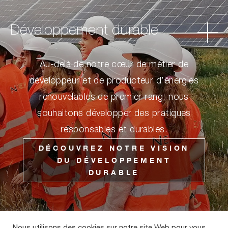
Développement durable
Au-delà de notre cœur de métier de
développeur et de producteur d’énergies
renouvelables de premier rang, nous
souhaitons développer des pratiques
responsables et durables.
DÉCOUVREZ NOTRE VISION
DU DÉVELOPPEMENT
DURABLE