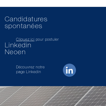
Candidatures
spontanées
Cliquez ici
pour postuler
Linkedin
Neoen
Découvrez notre
page Linkedin