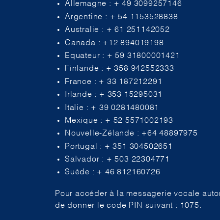
Allemagne : + 49 3099257146
Argentine : + 54 1153528838
Australie : + 61 251142052
Canada : +12 894019198
Equateur : + 59 31800001421
Finlande : + 358 942552333
France : + 33 187212291
Irlande : + 353 15295031
Italie : + 39 0281480081
Mexique : + 52 5571002193
Nouvelle-Zélande : +64 48897975
Portugal : + 351 304502651
Salvador : + 503 22304771
Suède : + 46 812160726
Pour accéder à la messagerie vocale automa
de donner le code PIN suivant : 1075.