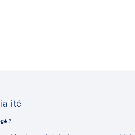
ialité
égé ?